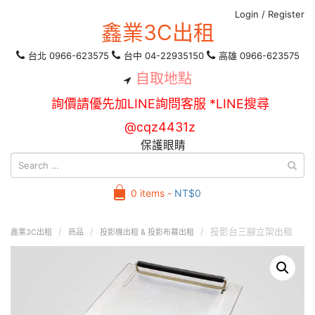
Login
/
Register
鑫業3C出租
台北 0966-623575
台中 04-22935150
高雄 0966-623575
自取地點
詢價請優先加LINE詢問客服 *LINE搜尋
@cqz4431z
保護眼睛
0 items -
NT$
0
投影台三腳立架出租
鑫業3C出租
商品
投影機出租 & 投影布幕出租