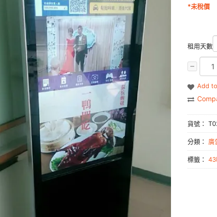
*未稅價
租用天數
Add to
Comp
貨號：
T0
分類：
廣
標籤：
4