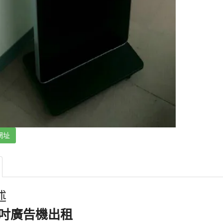
網址
述
3吋廣告機出租