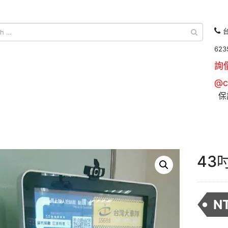
台
623
詢
@c
保
43
N