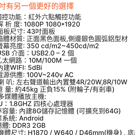
3吋有另一個更好的選擇
. 觸控功能：紅外六點觸控功能
解 析 度: 1080P 1080*1920
 面板尺寸: 43吋面板
 箱體材質: 正面黑色面板,側邊銀色圓弧鋁型材
 螢幕亮度: 350 cd/m2~450cd/m2
 USB 介面：USB2.0 – 2 個
 乙太網路：10M/100M 一個
內建WIFI: 5dBi
 電源供應: 100V~240v AC
.喇 叭: 左右聲道輸出內置雙4R/20W,8R/10W
.重 量: 約45kg 正負15% (附輪子/有剎車)
.多媒體播放主機:
U：1.8GHZ 四核心處理器
容量: 內建8G儲存記憶體 (可擴充到64G)
系統: Android
體: DDR3 2GB
.機體尺寸: H1870 / W640 / D46mm(機身) ,