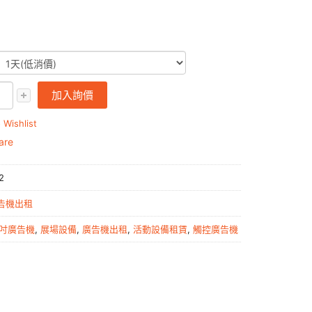
加入詢價
 Wishlist
are
2
告機出租
3吋廣告機
,
展場設備
,
廣告機出租
,
活動設備租賃
,
觸控廣告機