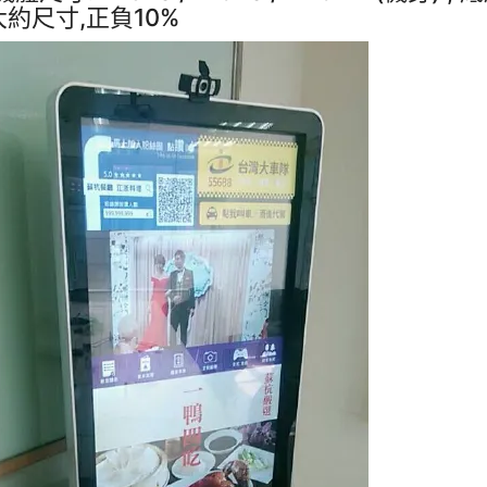
約尺寸,正負10%