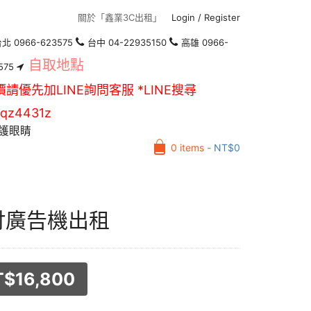
關於「鑫業3C出租」
Login
/
Register
北 0966-623575
台中 04-22935150
高雄 0966-
自取地點
575
價請優先加LINE詢問客服 *LINE搜尋
qz4431z
護眼睛
0 items -
NT$
0
吋廣告機出租
T$
16,800