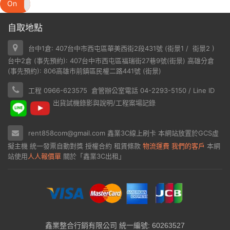
On
Off
自取地點
台中1倉: 407台中市西屯區華美西街2段431號 (
街景1
/
街景2
)
台中2倉 (事先預約): 407台中市西屯區福瑞街27巷9號(
街景
) 高雄分倉
(事先預約): 806高雄市前鎮區民權二路441號 (
街景
)
工程 0966-623575 倉管辦公室電話 04-2293-5150 / Line ID
出貨試機錄影與說明/工程案場記錄
rent858com@gmail.com
鑫業3C線上刷卡
本網站放置於
GCS虛
擬主機
統一發票自動對獎
授權合約
租賃條款
物流運費
我們的客戶
本網
站使用
人人報價單
關於「鑫業3C出租」
鑫業整合行銷有限公司 統一編號: 60263527