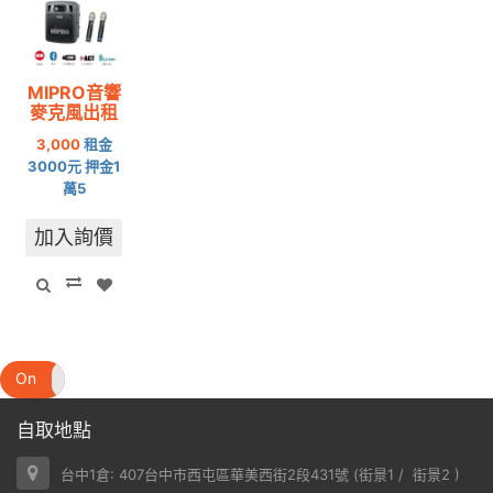
MIPRO音響
麥克風出租
3,000
租金
3000元 押金1
萬5
加入詢價
On
Off
自取地點
台中1倉: 407台中市西屯區華美西街2段431號 (
街景1
/
街景2
)