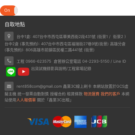
On
Off
自取地點
台中1倉: 407台中市西屯區華美西街2段431號 (
街景1
/
街景2
)
台中2倉 (事先預約): 407台中市西屯區福瑞街27巷9號(
街景
) 高雄分倉
(事先預約): 806高雄市前鎮區民權二路441號 (
街景
)
工程 0966-623575 倉管辦公室電話 04-2293-5150 / Line ID
出貨試機錄影與說明/工程案場記錄
rent858com@gmail.com
鑫業3C線上刷卡
本網站放置於
GCS虛
擬主機
統一發票自動對獎
授權合約
租賃條款
物流運費
我們的客戶
本網
站使用
人人報價單
關於「鑫業3C出租」