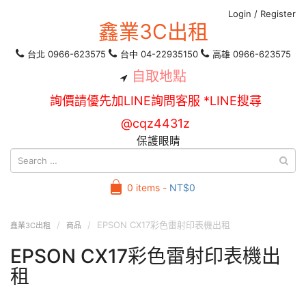
Login
/
Register
鑫業3C出租
台北 0966-623575
台中 04-22935150
高雄 0966-623575
自取地點
詢價請優先加LINE詢問客服 *LINE搜尋
@cqz4431z
保護眼睛
0 items -
NT$
0
EPSON CX17彩色雷射印表機出租
鑫業3C出租
商品
EPSON CX17彩色雷射印表機出
租