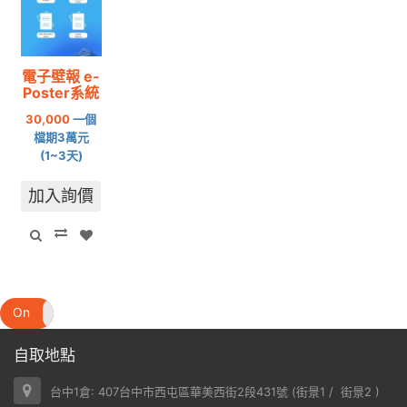
電子壁報 e-
Poster系統
30,000
一個
檔期3萬元
(1~3天)
加入詢價
On
Off
自取地點
台中1倉: 407台中市西屯區華美西街2段431號 (
街景1
/
街景2
)