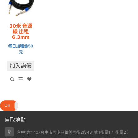
30米 音源
線 出租
6.3mm
每日加租金50
元
加入詢價
On
Off
自取地點
台中1倉: 407台中市西屯區華美西街2段431號 (
街景1
/
街景2
)