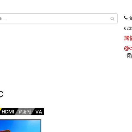
台
623
詢
@c
保
C