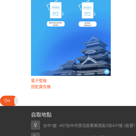
電子壁報
搭配廣告機
On
Off
自取地點
台中1倉: 407台中市西屯區華美西街2段431號 (
街景1