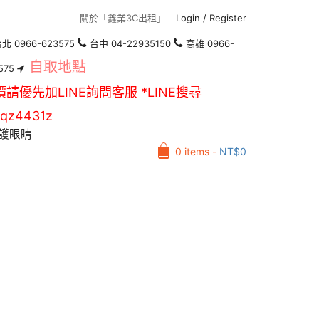
關於「鑫業3C出租」
Login
/
Register
北 0966-623575
台中 04-22935150
高雄 0966-
自取地點
575
價請優先加LINE詢問客服 *LINE搜尋
qz4431z
護眼睛
0 items -
NT$
0