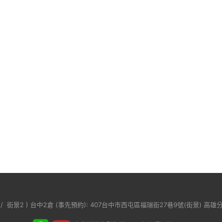
/
街景2
) 台中2倉 (事先預約): 407台中市西屯區福瑞街27巷9號(
街景
) 高雄