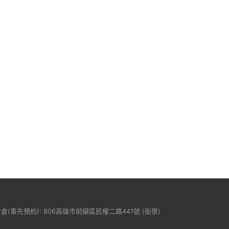
分倉(事先預約): 806高雄市前鎮區民權二路441號 (
街景
)