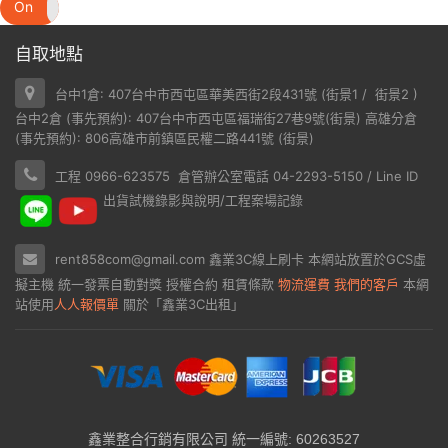
On
Off
自取地點
台中1倉: 407台中市西屯區華美西街2段431號 (
街景1
/
街景2
)
台中2倉 (事先預約): 407台中市西屯區福瑞街27巷9號(
街景
) 高雄分倉
(事先預約): 806高雄市前鎮區民權二路441號 (
街景
)
工程 0966-623575 倉管辦公室電話 04-2293-5150 / Line ID
出貨試機錄影與說明/工程案場記錄
rent858com@gmail.com
鑫業3C線上刷卡
本網站放置於
GCS虛
擬主機
統一發票自動對獎
授權合約
租賃條款
物流運費
我們的客戶
本網
站使用
人人報價單
關於「鑫業3C出租」
鑫業整合行銷有限公司 統一編號: 60263527