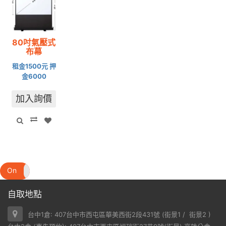
80吋氣壓式
布幕
租金1500元 押
金6000
加入詢價
On
Off
自取地點
台中1倉: 407台中市西屯區華美西街2段431號 (
街景1
/
街景2
)