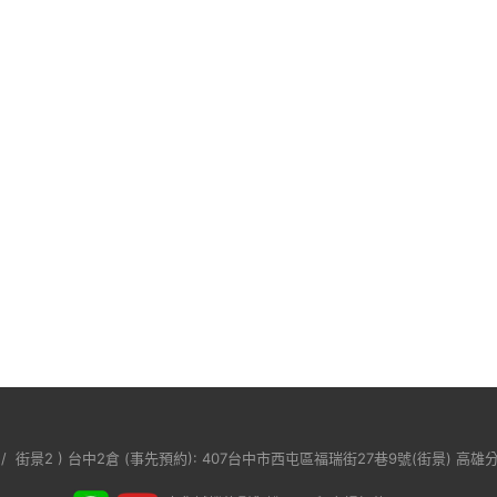
/
街景2
) 台中2倉 (事先預約): 407台中市西屯區福瑞街27巷9號(
街景
) 高雄