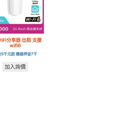
WiFi分享器 出租 支援
wifi6
金5千元起 機器押金7千
加入詢價