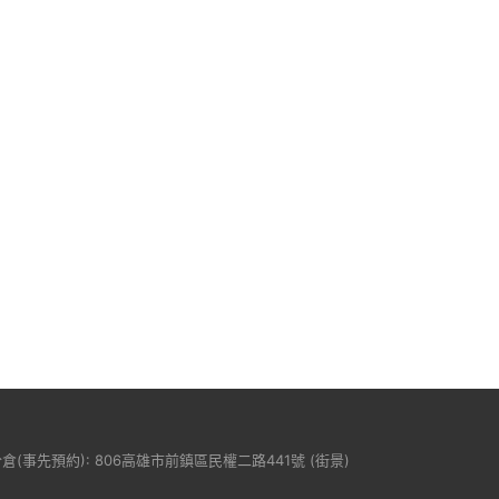
分倉(事先預約): 806高雄市前鎮區民權二路441號 (
街景
)