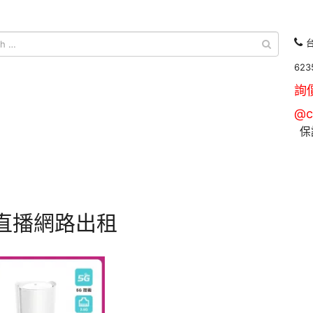
台
623
詢
@c
保
G直播網路出租