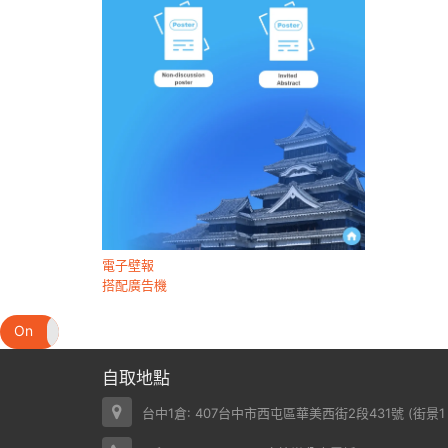
電子壁報
搭配廣告機
On
Off
自取地點
台中1倉: 407台中市西屯區華美西街2段431號 (
街景1