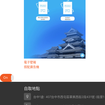
電子壁報
搭配廣告機
On
Off
自取地點
台中1倉: 407台中市西屯區華美西街2段431號 (
街景1