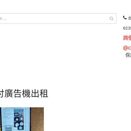
台
623
詢
@c
保
0吋廣告機出租