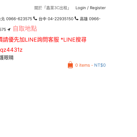
關於「鑫業3C出租」
Login
/
Register
北 0966-623575
台中 04-22935150
高雄 0966-
自取地點
575
價請優先加LINE詢問客服 *LINE搜尋
qz4431z
護眼睛
0 items -
NT$
0