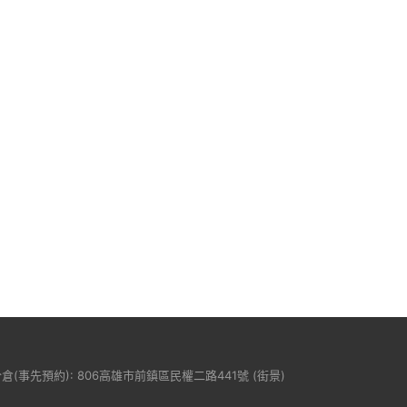
分倉(事先預約): 806高雄市前鎮區民權二路441號 (
街景
)