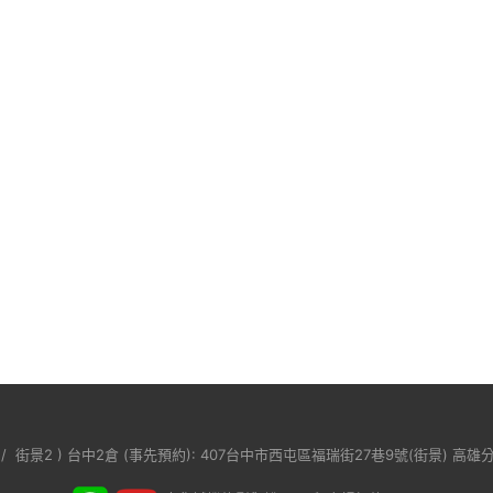
/
街景2
) 台中2倉 (事先預約): 407台中市西屯區福瑞街27巷9號(
街景
) 高雄