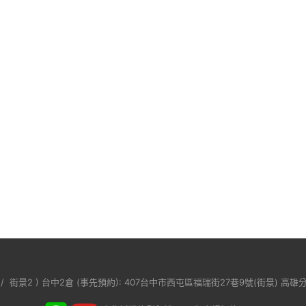
/
街景2
) 台中2倉 (事先預約): 407台中市西屯區福瑞街27巷9號(
街景
) 高雄