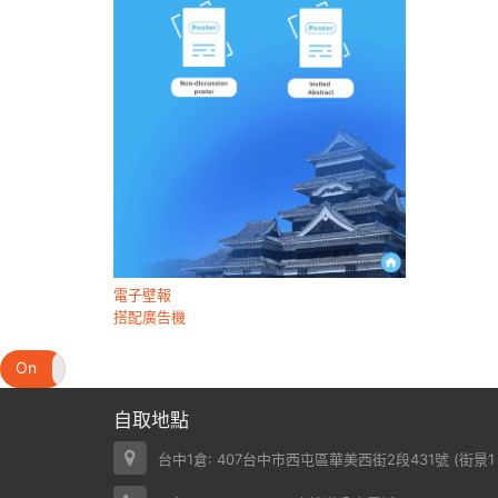
電子壁報
搭配廣告機
On
Off
自取地點
台中1倉: 407台中市西屯區華美西街2段431號 (
街景1