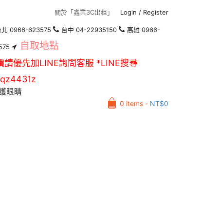
關於「鑫業3C出租」
Login
/
Register
北 0966-623575
台中 04-22935150
高雄 0966-
自取地點
575
價請優先加LINE詢問客服 *LINE搜尋
qz4431z
護眼睛
0 items -
NT$
0