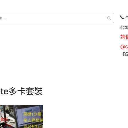
台
623
詢
@c
保
 lte多卡套裝