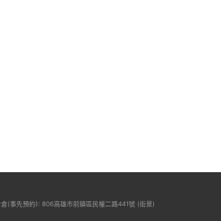
分倉(事先預約): 806高雄市前鎮區民權二路441號 (
街景
)