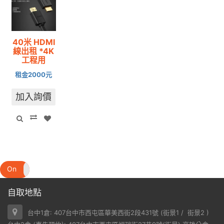
40米 HDMI
線出租 *4K
工程用
租金2000元
加入詢價
On
Off
自取地點
台中1倉: 407台中市西屯區華美西街2段431號 (
街景1
/
街景2
)