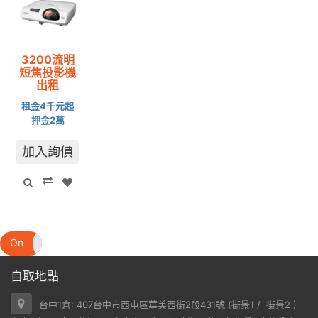
3200流明
短焦投影機
出租
租金4千元起
押金2萬
加入詢價
On
Off
自取地點
台中1倉: 407台中市西屯區華美西街2段431號 (
街景1
/
街景2
)