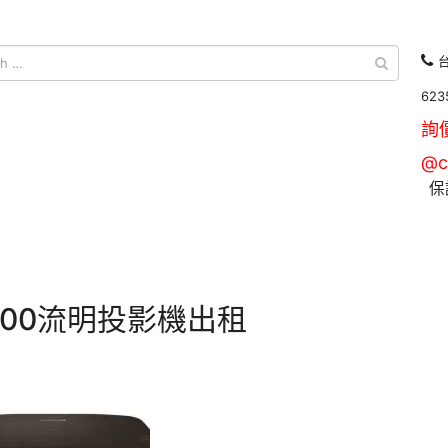
台
623
詢
@c
保
000流明投影機出租