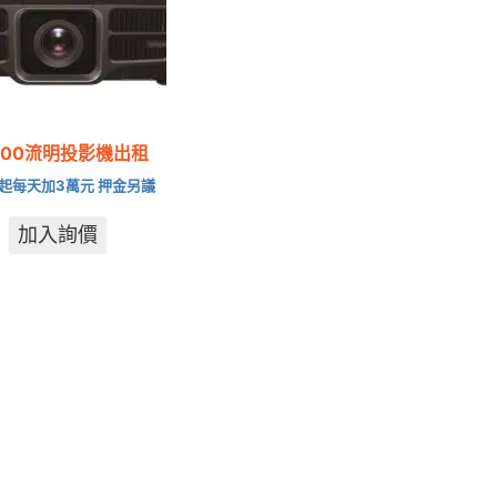
000流明投影機出租
起每天加3萬元 押金另議
加入詢價