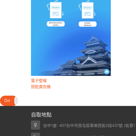
電子壁報
搭配廣告機
On
Off
自取地點
台中1倉: 407台中市西屯區華美西街2段431號 (
街景1