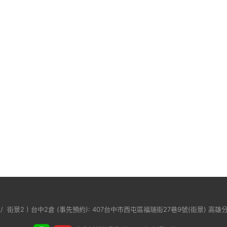
/
街景2
) 台中2倉 (事先預約): 407台中市西屯區福瑞街27巷9號(
街景
) 高雄