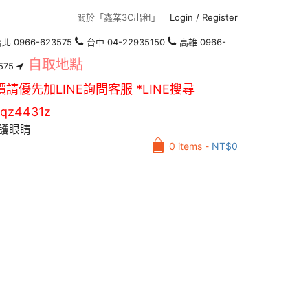
關於「鑫業3C出租」
Login
/
Register
北 0966-623575
台中 04-22935150
高雄 0966-
自取地點
575
價請優先加LINE詢問客服 *LINE搜尋
qz4431z
護眼睛
0 items -
NT$
0