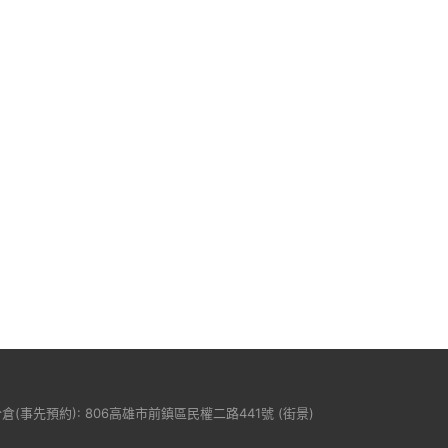
分倉(事先預約): 806高雄市前鎮區民權二路441號 (
街景
)