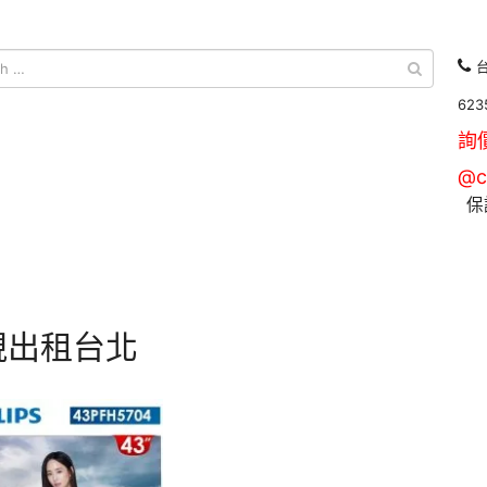
台
623
詢
@c
保
視出租台北