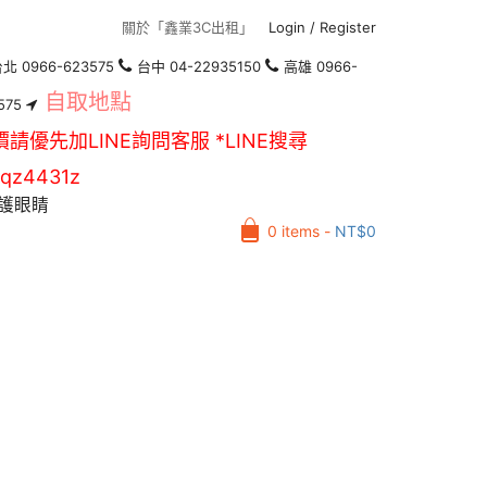
關於「鑫業3C出租」
Login
/
Register
北 0966-623575
台中 04-22935150
高雄 0966-
自取地點
575
價請優先加LINE詢問客服 *LINE搜尋
qz4431z
護眼睛
0 items -
NT$
0