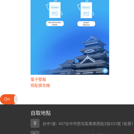
電子壁報
搭配廣告機
On
Off
自取地點
台中1倉: 407台中市西屯區華美西街2段431號 (
街景1