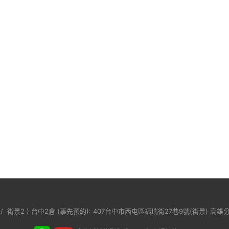
/
街景2
) 台中2倉 (事先預約): 407台中市西屯區福瑞街27巷9號(
街景
) 高雄