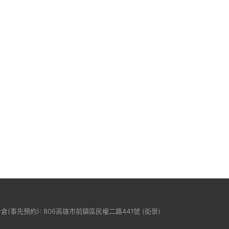
分倉(事先預約): 806高雄市前鎮區民權二路441號 (
街景
)