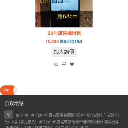
50吋廣告機出租
18,000
檔期租金1萬8
加入詢價
On
Off
自取地點
台中1倉: 407台中市西屯區華美西街2段431號 (
街景1
/
街景2
)
台中2倉 (事先預約): 407台中市西屯區福瑞街27巷9號(
街景
) 高雄分倉
(事先預約): 806高雄市前鎮區民權二路441號 (
街景
)