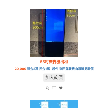
55吋廣告機出租
20,000
租金2萬 押金1萬+證件 來回運裝費由領班另報價
加入詢價