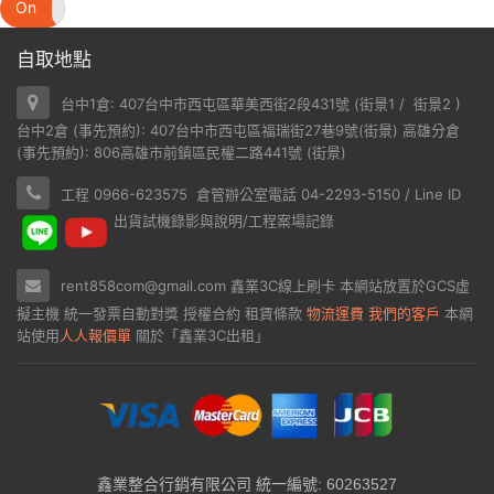
On
Off
自取地點
台中1倉: 407台中市西屯區華美西街2段431號 (
街景1
/
街景2
)
台中2倉 (事先預約): 407台中市西屯區福瑞街27巷9號(
街景
) 高雄分倉
(事先預約): 806高雄市前鎮區民權二路441號 (
街景
)
工程 0966-623575 倉管辦公室電話 04-2293-5150 / Line ID
出貨試機錄影與說明/工程案場記錄
rent858com@gmail.com
鑫業3C線上刷卡
本網站放置於
GCS虛
擬主機
統一發票自動對獎
授權合約
租賃條款
物流運費
我們的客戶
本網
站使用
人人報價單
關於「鑫業3C出租」
鑫業整合行銷有限公司 統一編號: 60263527