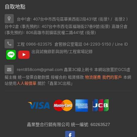
自取地點
台中1倉: 407台中市西屯區華美西街2段431號 (
街景1
/
街景2
)
台中2倉 (事先預約): 407台中市西屯區福瑞街27巷9號(
街景
) 高雄分倉
(事先預約): 806高雄市前鎮區民權二路441號 (
街景
)
工程 0966-623575 倉管辦公室電話 04-2293-5150 / Line ID
出貨試機錄影與說明/工程案場記錄
rent858com@gmail.com
鑫業3C線上刷卡
本網站放置於
GCS虛
擬主機
統一發票自動對獎
授權合約
租賃條款
物流運費
我們的客戶
本網
站使用
人人報價單
關於「鑫業3C出租」
鑫業整合行銷有限公司 統一編號: 60263527