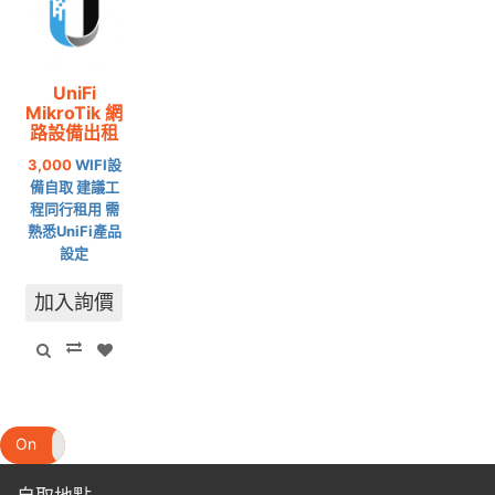
UniFi
MikroTik 網
路設備出租
3,000
WIFI設
備自取 建議工
程同行租用 需
熟悉UniFi產品
設定
加入詢價
On
Off