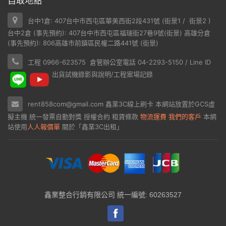
自取地點
台中1倉: 407台中市西屯區華美西街2段431號 (
街景1
/
街景2
)
台中2倉 (事先預約): 407台中市西屯區福瑞街27巷9號(
街景
) 高雄分倉
(事先預約): 806高雄市前鎮區民權二路441號 (
街景
)
工程 0966-623575 倉管辦公室電話 04-2293-5150 / Line ID
出貨試機錄影與說明/工程案場記錄
rent858com@gmail.com
鑫業3C線上刷卡
本網站放置於
GCS虛
擬主機
統一發票自動對獎
授權合約
租賃條款
物流運費
我們的客戶
本網
站使用
人人報價單
關於「鑫業3C出租」
鑫業整合行銷有限公司 統一編號: 60263527