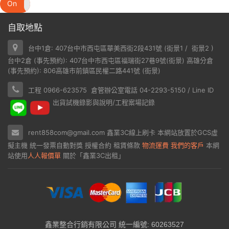
On
Off
自取地點
台中1倉: 407台中市西屯區華美西街2段431號 (
街景1
/
街景2
)
台中2倉 (事先預約): 407台中市西屯區福瑞街27巷9號(
街景
) 高雄分倉
(事先預約): 806高雄市前鎮區民權二路441號 (
街景
)
工程 0966-623575 倉管辦公室電話 04-2293-5150 / Line ID
出貨試機錄影與說明/工程案場記錄
rent858com@gmail.com
鑫業3C線上刷卡
本網站放置於
GCS虛
擬主機
統一發票自動對獎
授權合約
租賃條款
物流運費
我們的客戶
本網
站使用
人人報價單
關於「鑫業3C出租」
鑫業整合行銷有限公司 統一編號: 60263527