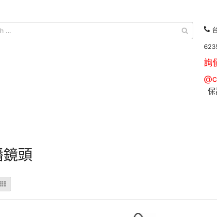
台
623
詢
@c
保
播鏡頭