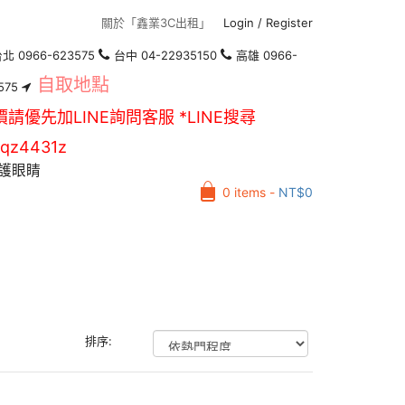
關於「鑫業3C出租」
Login
/
Register
北 0966-623575
台中 04-22935150
高雄 0966-
自取地點
575
價請優先加LINE詢問客服 *LINE搜尋
qz4431z
護眼睛
0 items -
NT$
0
排序: