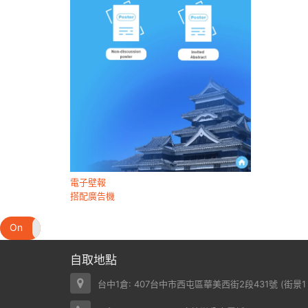
電子壁報
搭配廣告機
On
Off
自取地點
台中1倉: 407台中市西屯區華美西街2段431號 (
街景1