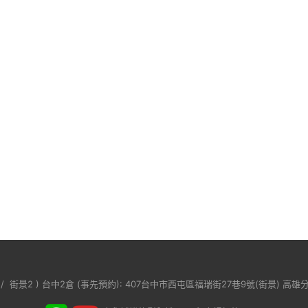
/
街景2
) 台中2倉 (事先預約): 407台中市西屯區福瑞街27巷9號(
街景
) 高雄