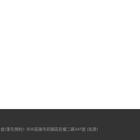
分倉(事先預約): 806高雄市前鎮區民權二路441號 (
街景
)