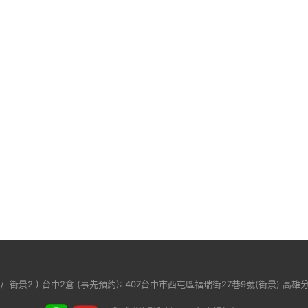
/
街景2
) 台中2倉 (事先預約): 407台中市西屯區福瑞街27巷9號(
街景
) 高雄