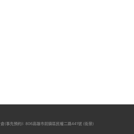
分倉(事先預約): 806高雄市前鎮區民權二路441號 (
街景
)