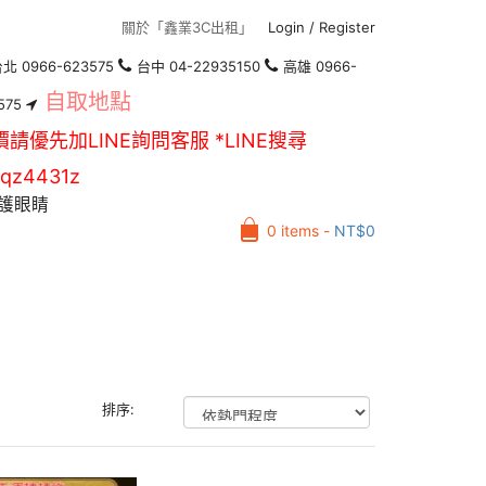
關於「鑫業3C出租」
Login
/
Register
北 0966-623575
台中 04-22935150
高雄 0966-
自取地點
575
價請優先加LINE詢問客服 *LINE搜尋
qz4431z
護眼睛
0 items -
NT$
0
排序: