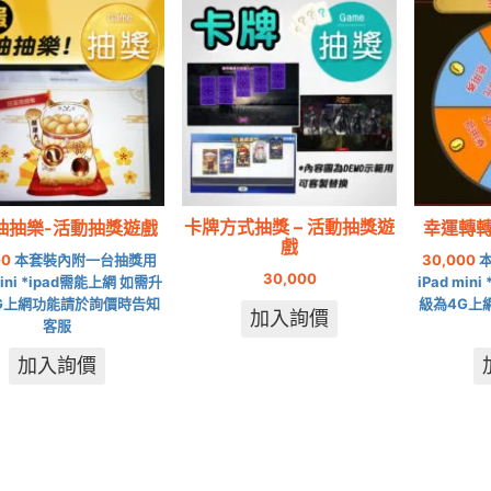
卡牌方式抽獎 – 活動抽獎遊
抽抽樂-活動抽獎遊戲
幸運轉轉
戲
00
本套裝內附一台抽獎用
30,000
本
30,000
mini *ipad需能上網 如需升
iPad min
G上網功能請於詢價時告知
級為4G上
加入詢價
客服
加入詢價