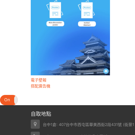
電子壁報
搭配廣告機
On
Off
自取地點
台中1倉: 407台中市西屯區華美西街2段431號 (
街景1