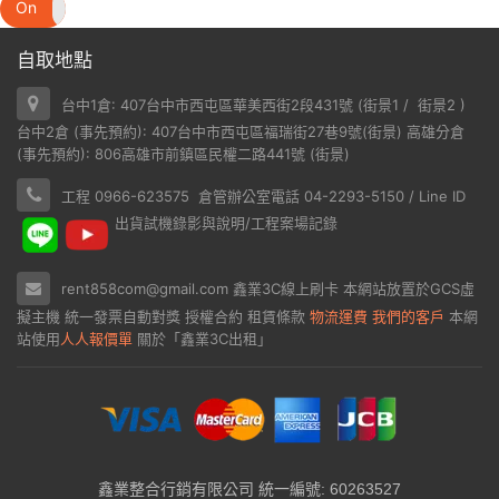
On
Off
自取地點
台中1倉: 407台中市西屯區華美西街2段431號 (
街景1
/
街景2
)
台中2倉 (事先預約): 407台中市西屯區福瑞街27巷9號(
街景
) 高雄分倉
(事先預約): 806高雄市前鎮區民權二路441號 (
街景
)
工程 0966-623575 倉管辦公室電話 04-2293-5150 / Line ID
出貨試機錄影與說明/工程案場記錄
rent858com@gmail.com
鑫業3C線上刷卡
本網站放置於
GCS虛
擬主機
統一發票自動對獎
授權合約
租賃條款
物流運費
我們的客戶
本網
站使用
人人報價單
關於「鑫業3C出租」
鑫業整合行銷有限公司 統一編號: 60263527