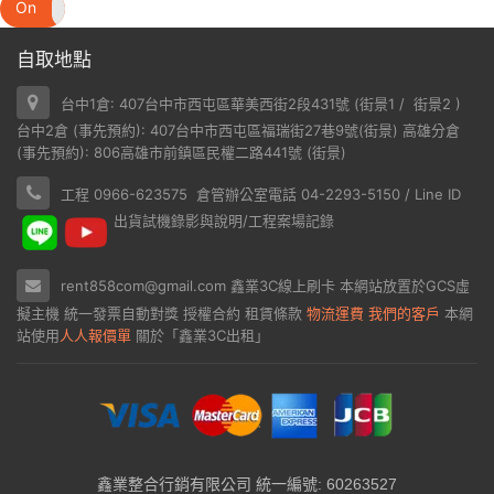
On
Off
自取地點
台中1倉: 407台中市西屯區華美西街2段431號 (
街景1
/
街景2
)
台中2倉 (事先預約): 407台中市西屯區福瑞街27巷9號(
街景
) 高雄分倉
(事先預約): 806高雄市前鎮區民權二路441號 (
街景
)
工程 0966-623575 倉管辦公室電話 04-2293-5150 / Line ID
出貨試機錄影與說明/工程案場記錄
rent858com@gmail.com
鑫業3C線上刷卡
本網站放置於
GCS虛
擬主機
統一發票自動對獎
授權合約
租賃條款
物流運費
我們的客戶
本網
站使用
人人報價單
關於「鑫業3C出租」
鑫業整合行銷有限公司 統一編號: 60263527