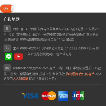
On
Off
自取地點
台中1倉: 407台中市西屯區華美西街2段431號 (
街景1
/
街景2
)
台中2倉 (事先預約): 407台中市西屯區福瑞街27巷9號(
街景
) 高雄分倉
(事先預約): 806高雄市前鎮區民權二路441號 (
街景
)
工程 0966-623575 倉管辦公室電話 04-2293-5150 / Line ID
出貨試機錄影與說明/工程案場記錄
rent858com@gmail.com
鑫業3C線上刷卡
本網站放置於
GCS虛
擬主機
統一發票自動對獎
授權合約
租賃條款
物流運費
我們的客戶
本網
站使用
人人報價單
關於「鑫業3C出租」