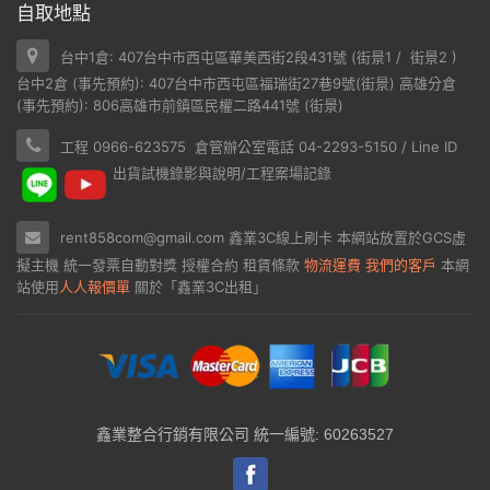
自取地點
台中1倉: 407台中市西屯區華美西街2段431號 (
街景1
/
街景2
)
台中2倉 (事先預約): 407台中市西屯區福瑞街27巷9號(
街景
) 高雄分倉
(事先預約): 806高雄市前鎮區民權二路441號 (
街景
)
工程 0966-623575 倉管辦公室電話 04-2293-5150 / Line ID
出貨試機錄影與說明/工程案場記錄
rent858com@gmail.com
鑫業3C線上刷卡
本網站放置於
GCS虛
擬主機
統一發票自動對獎
授權合約
租賃條款
物流運費
我們的客戶
本網
站使用
人人報價單
關於「鑫業3C出租」
鑫業整合行銷有限公司 統一編號: 60263527