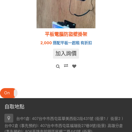
平板電腦防盜壁掛架
2,000
搭配平板一起租 有折扣
加入詢價
On
Off
自取地點
台中1倉: 407台中市西屯區華美西街2段431號 (
街景1
/
街景2
)
台中2倉 (事先預約): 407台中市西屯區福瑞街27巷9號(
街景
) 高雄分倉
(事先預約): 806高雄市前鎮區民權二路441號 (
街景
)