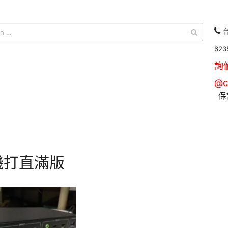
台
623
詢
@c
保
機打直滿版