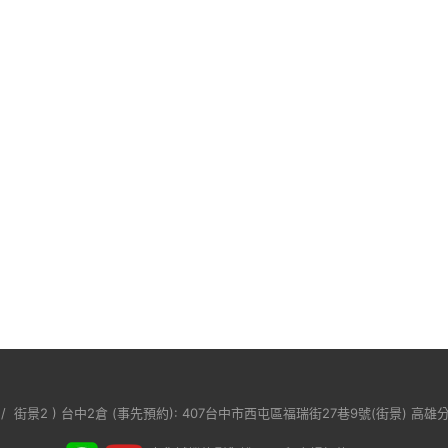
/
街景2
) 台中2倉 (事先預約): 407台中市西屯區福瑞街27巷9號(
街景
) 高雄