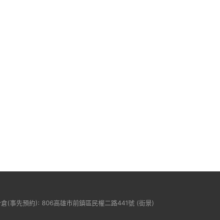
分倉(事先預約): 806高雄市前鎮區民權二路441號 (
街景
)