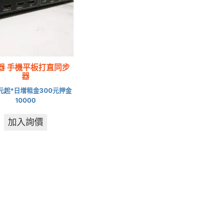
器 手機平板打直同步
器
0元起*日增租金300元押金
10000
加入詢價