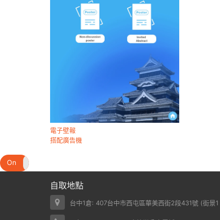
電子壁報
搭配廣告機
On
Off
自取地點
台中1倉: 407台中市西屯區華美西街2段431號 (
街景1