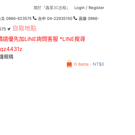
關於「鑫業3C出租」
Login
/
Register
北 0966-623575
台中 04-22935150
高雄 0966-
自取地點
575
價請優先加LINE詢問客服 *LINE搜尋
qz4431z
護眼睛
0 items -
NT$
0