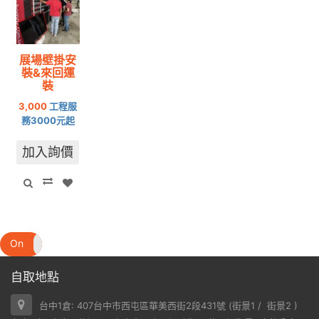
展場壁掛安
裝&來回運
裝
3,000
工程服
務3000元起
加入詢價
On
Off
自取地點
台中1倉: 407台中市西屯區華美西街2段431號 (
街景1
/
街景2
)