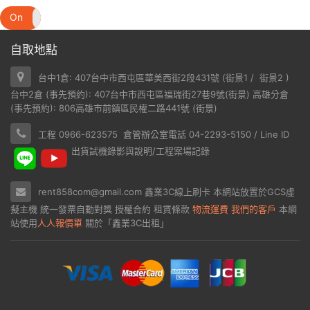
On
Off
自取地點
台中1倉: 407台中市西屯區華美西街2段431號 (
街景1
/
街景2
)
台中2倉 (事先預約): 407台中市西屯區福瑞街27巷9號(
街景
) 高雄分倉
(事先預約): 806高雄市前鎮區民權二路441號 (
街景
)
工程 0966-623575 倉管辦公室電話 04-2293-5150 / Line ID
出貨試機錄影與說明/工程案場記錄
rent858com@gmail.com
鑫業3C線上刷卡
本網站放置於
GCS虛
擬主機
統一發票自動對獎
授權合約
租賃條款
物流運費
我們的客戶
本網
站使用
人人報價單
關於「鑫業3C出租」