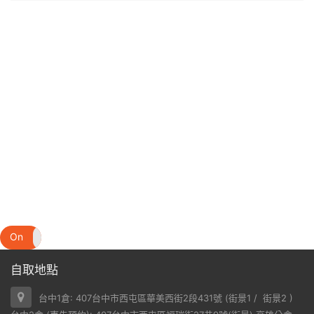
On
Off
自取地點
台中1倉: 407台中市西屯區華美西街2段431號 (
街景1
/
街景2
)